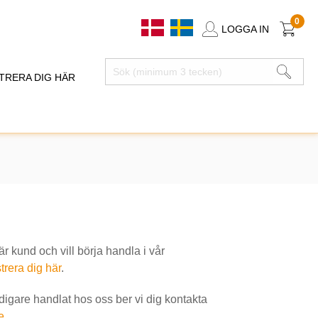
0
LOGGA IN
TRERA DIG HÄR
 kund och vill börja handla i vår
trera dig här
.
idigare handlat hos oss ber vi dig kontakta
e
.