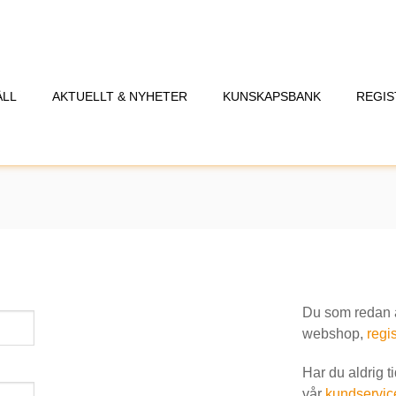
ÅLL
AKTUELLT & NYHETER
KUNSKAPSBANK
REGIS
Du som redan är
webshop,
regis
Har du aldrig t
vår
kundservic