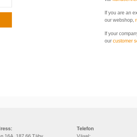
If you are an e
our webshop,
If your compan
our
customer s
ress:
Telefon
an 16A, 187 66 Täby
Växel: