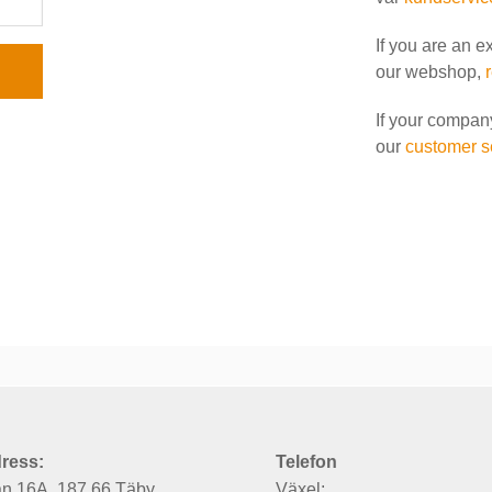
If you are an e
our webshop,
If your compan
our
customer s
ress:
Telefon
an 16A, 187 66 Täby
Växel: