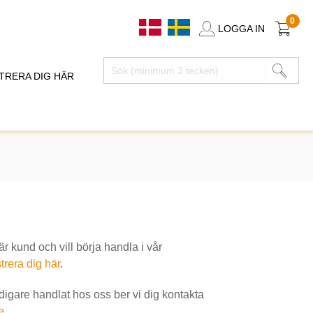
0
LOGGA IN
TRERA DIG HÄR
 kund och vill börja handla i vår
trera dig här
.
idigare handlat hos oss ber vi dig kontakta
e
.