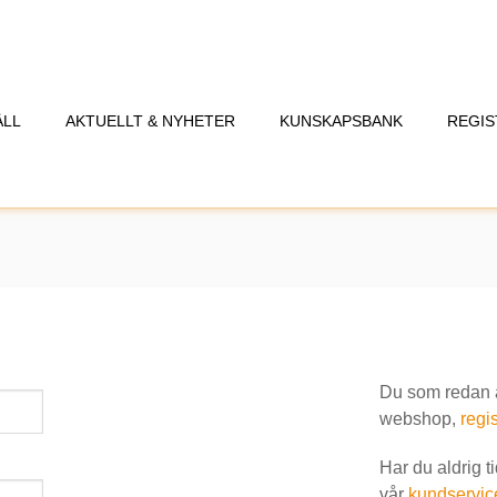
ÅLL
AKTUELLT & NYHETER
KUNSKAPSBANK
REGIS
Du som redan är
webshop,
regis
Har du aldrig t
vår
kundservic