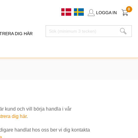
0
LOGGA IN
TRERA DIG HÄR
 kund och vill börja handla i vår
trera dig här
.
idigare handlat hos oss ber vi dig kontakta
e
.