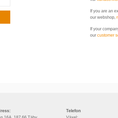
If you are an e
our webshop,
If your compan
our
customer s
ress:
Telefon
an 16A, 187 66 Täby
Växel: