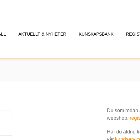
ÅLL
AKTUELLT & NYHETER
KUNSKAPSBANK
REGIS
Du som redan är
webshop,
regis
Har du aldrig t
vår
kundservic