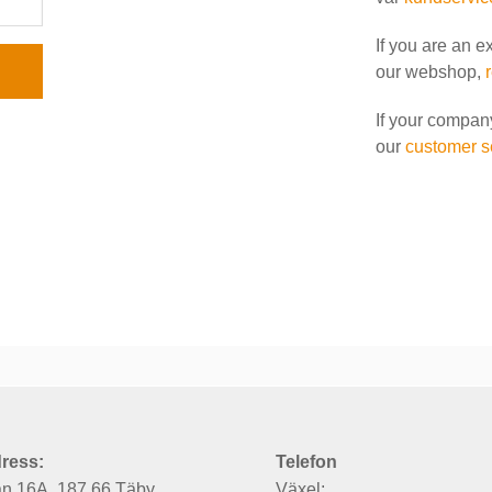
If you are an e
our webshop,
If your compan
our
customer s
ress:
Telefon
an 16A, 187 66 Täby
Växel: