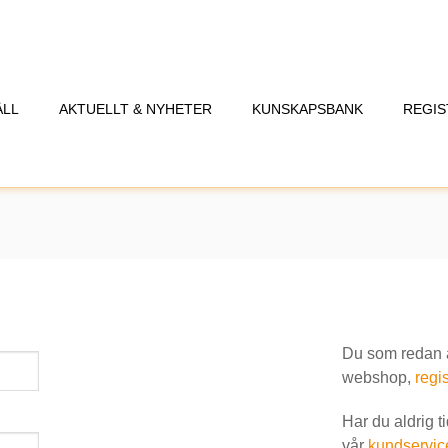
ÅLL
AKTUELLT & NYHETER
KUNSKAPSBANK
REGIS
Du som redan är
webshop,
regis
Har du aldrig t
vår
kundservic