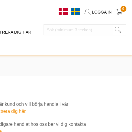
0
LOGGA IN
TRERA DIG HÄR
 kund och vill börja handla i vår
trera dig här
.
idigare handlat hos oss ber vi dig kontakta
e
.