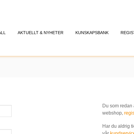
ÅLL
AKTUELLT & NYHETER
KUNSKAPSBANK
REGIS
Du som redan är
webshop,
regis
Har du aldrig t
vår
kundservic