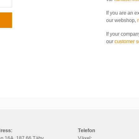
If you are an e
our webshop,
If your compan
our
customer s
ress:
Telefon
an 16A, 187 66 Täby
Växel: