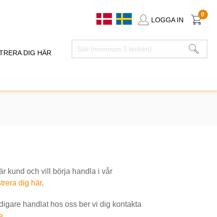
0
LOGGA IN
TRERA DIG HÄR
 kund och vill börja handla i vår
trera dig här
.
idigare handlat hos oss ber vi dig kontakta
e
.