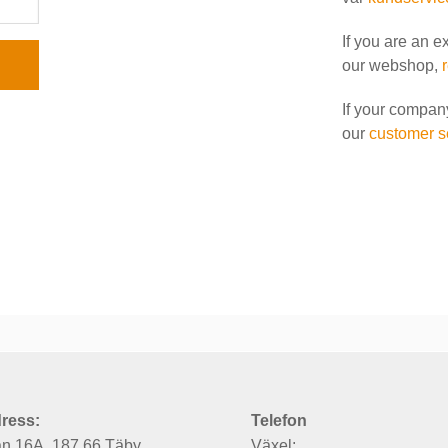
If you are an e
our webshop,
If your compan
our
customer s
ress:
Telefon
an 16A, 187 66 Täby
Växel: