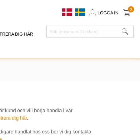
0
LOGGA IN
TRERA DIG HÄR
 kund och vill börja handla i vår
trera dig här
.
idigare handlat hos oss ber vi dig kontakta
e
.