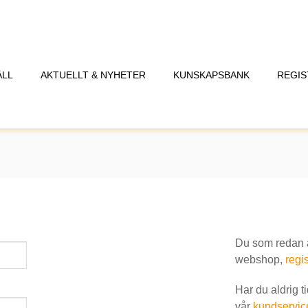
ÅLL
AKTUELLT & NYHETER
KUNSKAPSBANK
REGIS
Du som redan är
webshop,
regis
Har du aldrig t
vår
kundservic