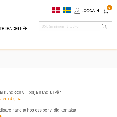
0
LOGGA IN
TRERA DIG HÄR
 kund och vill börja handla i vår
trera dig här
.
idigare handlat hos oss ber vi dig kontakta
e
.