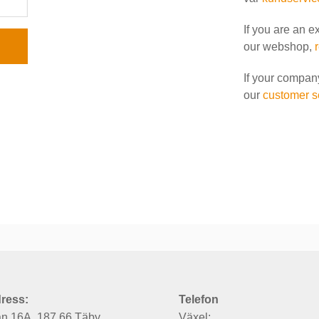
If you are an e
our webshop,
If your compan
our
customer s
ress:
Telefon
an 16A, 187 66 Täby
Växel: