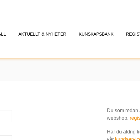
ÅLL
AKTUELLT & NYHETER
KUNSKAPSBANK
REGIS
Du som redan är
webshop,
regis
Har du aldrig t
vår
kundservic