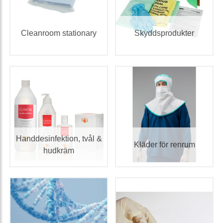
Cleanroom stationary
Skyddsprodukter
Handdesinfektion, tvål &
Kläder för renrum
hudkräm