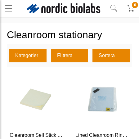
0
Cleanroom stationary
Kategorier
Filtrera
Sortera
Cleanroom Self Stick Notepad, ind. double bagged
Lined Cleanroom Ring Binder