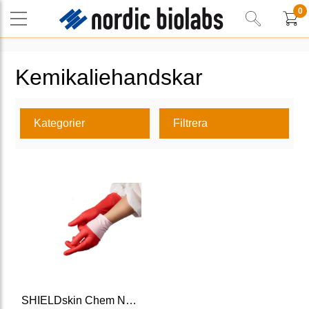
0
Kemikaliehandskar
Kategorier
Filtrera
SHIELDskin Chem NeoNitrile Glove, AQL=0.25 300 mm, PPE cat III