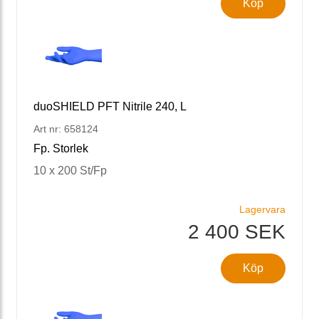
Köp
duoSHIELD PFT Nitrile 240, L
Art nr: 658124
Fp. Storlek
10 x 200 St/Fp
Lagervara
2 400 SEK
Köp