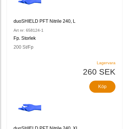
duoSHIELD PFT Nitrile 240, L
Art nr: 658124-1
Fp. Storlek
200 St/Fp
Lagervara
260 SEK
Köp
duoSHIELD PFT Nitrile 240, XL