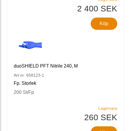
2 400 SEK
Köp
duoSHIELD PFT Nitrile 240, M
Art nr: 658123-1
Fp. Storlek
200 St/Fp
Lagervara
260 SEK