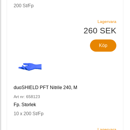
200 St/Fp
Lagervara
260 SEK
Köp
duoSHIELD PFT Nitrile 240, M
Art nr: 658123
Fp. Storlek
10 x 200 St/Fp
Lagervara