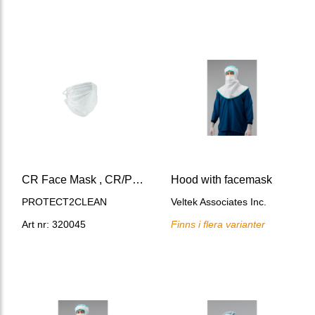
CR Face Mask , CR/PU, 3-ply, PU Earloops,
Hood with facemask
PROTECT2CLEAN
Veltek Associates Inc.
Art nr: 320045
Finns i flera varianter