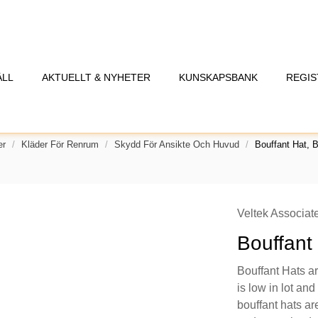
ÅLL
AKTUELLT & NYHETER
KUNSKAPSBANK
REGIS
er
Kläder För Renrum
Skydd För Ansikte Och Huvud
Bouffant Hat, 
Veltek Associate
Bouffant
Bouffant Hats a
is low in lot an
bouffant hats are