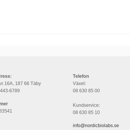
ress:
Telefon
an 16A, 187 66 Täby
Växel:
6443-6789
08 630 85 00
mer
Kundservice:
83541
08 630 85 10
info@nordicbiolabs.se