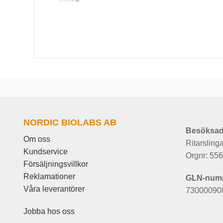
NORDIC BIOLABS AB
Besöksad
Om oss
Ritarsling
Kundservice
Orgnr: 55
Försäljningsvillkor
Reklamationer
GLN-num
Våra leverantörer
73000090
Jobba hos oss