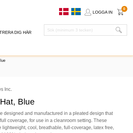
0
LOGGA IN
TRERA DIG HÄR
Blue
s Inc.
 Hat, Blue
re designed and manufactured in a pleated design that
d full coverage, for use in a cleanroom setting. These
 lightweight, cool, breathable, full-coverage, latex free,