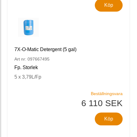
Köp
7X-O-Matic Detergent (5 gal)
Art nr: 097667495
Fp. Storlek
5 x 3,79L/Fp
Beställningsvara
6 110 SEK
Köp