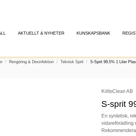
ÅLL
AKTUELLT & NYHETER
KUNSKAPSBANK
REGIS
er
Rengöring & Desinfektion
Teknisk Sprit
S-Sprit 99,5% 1 Liter Plas
KiiltoClean AB
S-sprit 9
En syntetisk, re
vidareförädling 
Rekommenderas i