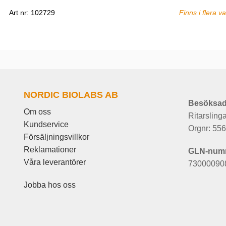
Art nr: 102729
Finns i flera va
NORDIC BIOLABS AB
Besöksad
Om oss
Ritarsling
Kundservice
Orgnr: 55
Försäljningsvillkor
Reklamationer
GLN-num
Våra leverantörer
73000090
Jobba hos oss