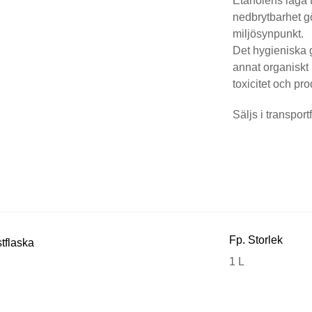
Etanolens låga 
nedbrytbarhet gö
miljösynpunkt.
Det hygieniska g
annat organiskt
toxicitet och p
Säljs i transpor
Fp. Storlek
stflaska
1 L