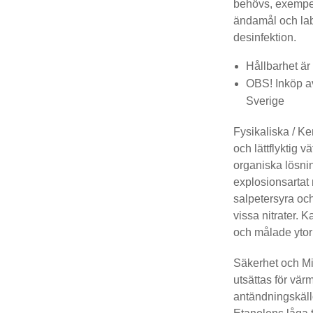
behövs, exempel
ändamål och lab
desinfektion.
Hållbarhet är
OBS! Inköp av
Sverige
Fysikaliska / Ke
och lättflyktig v
organiska lösni
explosionsartat
salpetersyra oc
vissa nitrater. 
och målade ytor
Säkerhet och Mil
utsättas för vär
antändningskäll