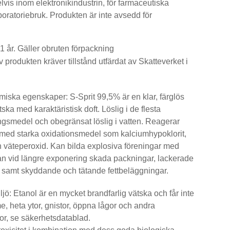
vis inom elektronikindustrin, för farmaceutiska
oratoriebruk. Produkten är inte avsedd för
 1 år. Gäller obruten förpackning
 produkten kräver tillstånd utfärdat av Skatteverket i
miska egenskaper: S-Sprit 99,5% är en klar, färglös
ätska med karaktäristisk doft. Löslig i de flesta
ngsmedel och obegränsat löslig i vatten. Reagerar
 med starka oxidationsmedel som kalciumhypoklorit,
h väteperoxid. Kan bilda explosiva föreningar med
Kan vid längre exponering skada packningar, lackerade
 samt skyddande och tätande fettbeläggningar.
jö: Etanol är en mycket brandfarlig vätska och får inte
me, heta ytor, gnistor, öppna lågor och andra
or, se säkerhetsdatablad.