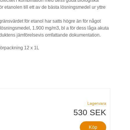
toxicitet i kombination med dess goda biologiska
r etanolen till ett av de bästa lösningsmedel ur yttre
ränsvärdet för etanol har satts högre än för något
 lösningsmedel, 1.900 mg/m3, bl a för dess låga akuta
roduktens jämförelsevis omfattande dokumentation.
tförpackning 12 x 1L
Lagervara
530 SEK
Köp