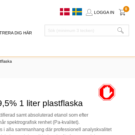
0
LOGGA IN
TRERA DIG HÄR
tflaska
9,5% 1 liter plastflaska
ktifierad samt absoluterad etanol som efter
når spektrografisk renhet (Pa-kvalitet).
 alla sammanhang där professionell analyskvalitet