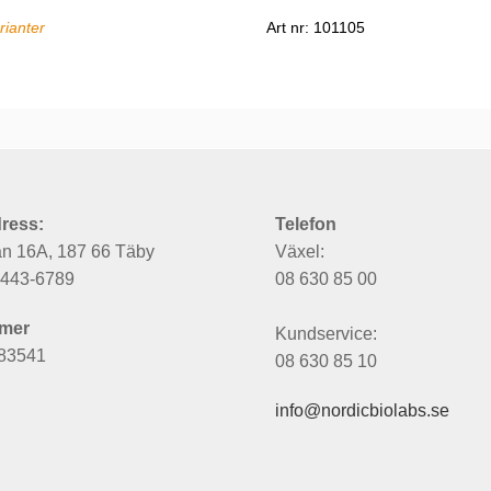
rianter
Art nr: 101105
ress:
Telefon
an 16A, 187 66 Täby
Växel:
6443-6789
08 630 85 00
mer
Kundservice:
83541
08 630 85 10
info@nordicbiolabs.se