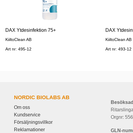
DAX Ytdesinfektion 75+
DAX Ytdesin
KiiltoClean AB
KiiltoClean AB
Art nr: 495-12
Art nr: 493-12
NORDIC BIOLABS AB
Besöksad
Om oss
Ritarsling
Kundservice
Orgnr: 55
Försäljningsvillkor
Reklamationer
GLN-num