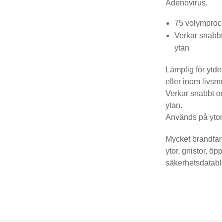
Adenovirus.
75 volymproc
Verkar snabbt
ytan
Lämplig för ytd
eller inom livsm
Verkar snabbt o
ytan.
Används på ytor
Mycket brandfarl
ytor, gnistor, ö
säkerhetsdatabl