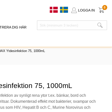
0
LOGGA IN
TRERA DIG HÄR
DAX Ytdesinfektion 75, 1000mL
sinfektion 75, 1000mL
fektion av synligt rena ytor t.ex. bänkar, bord och
itsar. Dokumenterad effekt mot bakterier, svampar och
irus som HIV, Hepatit B och C, Murine Norovirus och