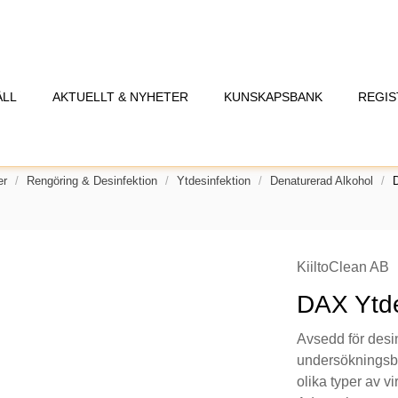
ÅLL
AKTUELLT & NYHETER
KUNSKAPSBANK
REGIS
er
Rengöring & Desinfektion
Ytdesinfektion
Denaturerad Alkohol
KiiltoClean AB
DAX Ytde
Avsedd för desin
undersökningsbr
olika typer av v