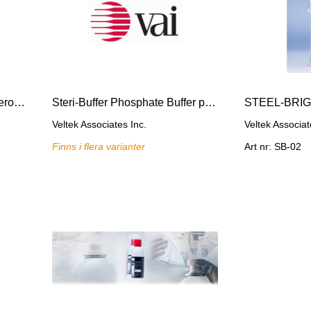
STERI-PEROX - steril väteperoxid
Steri-Buffer Phosphate Buffer pH 7.2 +0.2
STEEL-BRI
Veltek Associates Inc.
Veltek Associat
Finns i flera varianter
Art nr: SB-02