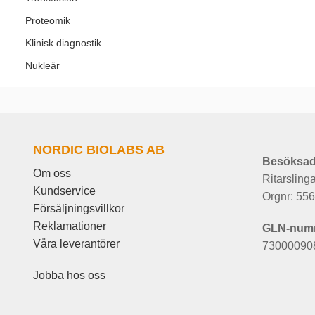
Proteomik
Klinisk diagnostik
Nukleär
NORDIC BIOLABS AB
Besöksad
Om oss
Ritarsling
Kundservice
Orgnr: 55
Försäljningsvillkor
Reklamationer
GLN-num
Våra leverantörer
73000090
Jobba hos oss