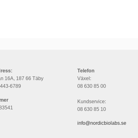
ress:
Telefon
an 16A, 187 66 Täby
Växel:
6443-6789
08 630 85 00
mer
Kundservice:
83541
08 630 85 10
info@nordicbiolabs.se