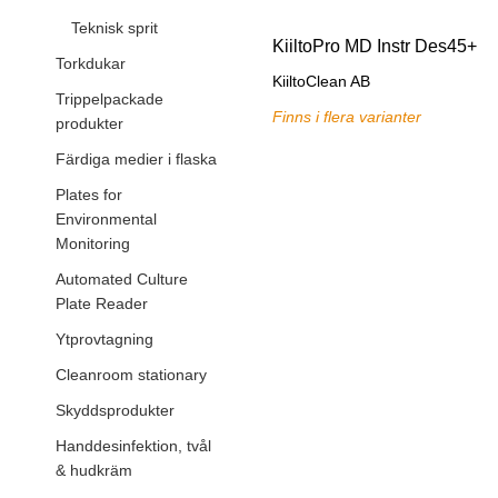
Teknisk sprit
KiiltoPro MD Instr Des45+
Torkdukar
KiiltoClean AB
Trippelpackade
Finns i flera varianter
produkter
Färdiga medier i flaska
Plates for
Environmental
Monitoring
Automated Culture
Plate Reader
Ytprovtagning
Cleanroom stationary
Skyddsprodukter
Handdesinfektion, tvål
& hudkräm