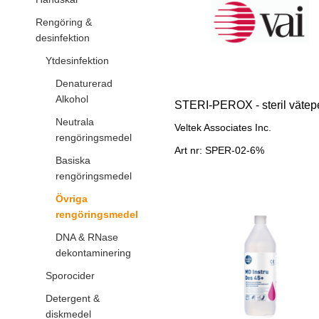
Rengöring &
desinfektion
Ytdesinfektion
Denaturerad
Alkohol
Neutrala
Veltek Associates Inc.
rengöringsmedel
Art nr: SPER-02-6%
Basiska
rengöringsmedel
Övriga
rengöringsmedel
DNA & RNase
dekontaminering
Sporocider
Detergent &
diskmedel