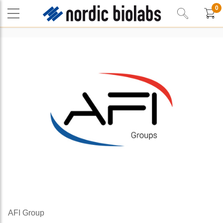
0
AFI Group