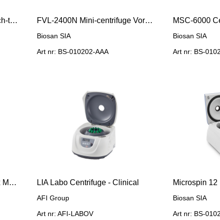
Micro Spin 12 Compact bench-top centrifuge
FVL-2400N Mini-centrifuge Vortex Combispin
Biosan SIA
Biosan SIA
Art nr: BS-010202-AAA
Art nr: BS-01
MSC-3000 Centrifuge/Vortex Multispin
LIA Labo Centrifuge - Clinical
AFI Group
Biosan SIA
Art nr: AFI-LABOV
Art nr: BS-01