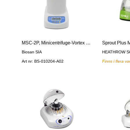
MSC-2P, Minicentrifuge-Vortex for PCR plates (except full-skirted)
Sprout Plus M
Biosan SIA
HEATHROW SC
Art nr: BS-010204-A02
Finns i flera va