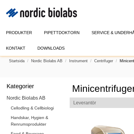
PRODUKTER
PIPETTDOKTORN
SERVICE & UNDERH
KONTAKT
DOWNLOADS
Startsida
Nordic Biolabs AB
Instrument
Centrifuger
Minicent
Kategorier
Minicentrifuge
Nordic Biolabs AB
Leverantör
Cellodling & Cellbiologi
Handskar, Hygien &
Renrumsprodukter
Food & Beverage