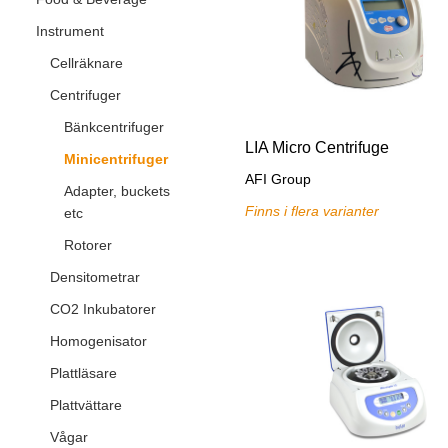
Instrument
Cellräknare
Centrifuger
Bänkcentrifuger
LIA Micro Centrifuge
Minicentrifuger
AFI Group
Adapter, buckets
Finns i flera varianter
etc
Rotorer
Densitometrar
CO2 Inkubatorer
Homogenisator
Plattläsare
Plattvättare
Vågar