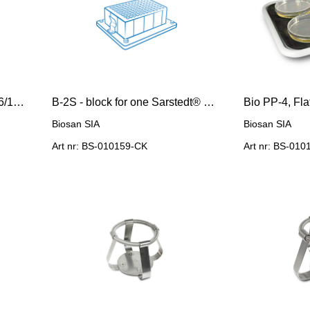
B-2E - block for Eppendorf 96/1000 μl deep-well plate
B-2S - block for one Sarstedt® Megablock 96/2200 μl deep-well plate
Biosan SIA
Biosan SIA
Art nr: BS-010159-CK
Art nr: BS-010