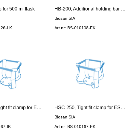
for 500 ml flask
HB-200, Additional holding bar for UP-12
Biosan SIA
126-LK
Art nr: BS-010108-FK
HSC-1000, Tight fit clamp for ES-20/80 for 1000 ml flask
HSC-250, Tight fit clamp for ES-20/80 for 250 ml flask
Biosan SIA
167-IK
Art nr: BS-010167-FK