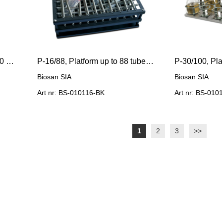
P-16/250, Platform for 16x250 ml flasks
P-16/88, Platform up to 88 tubes/30mm Ø(e.g.10/15/50 ml)
Biosan SIA
Biosan SIA
Art nr: BS-010116-BK
Art nr: BS-01
1
2
3
>>