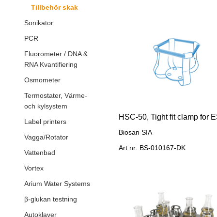
Tillbehör skak
Sonikator
PCR
Fluorometer / DNA &
RNA Kvantifiering
Osmometer
Termostater, Värme-
och kylsystem
Label printers
Biosan SIA
Vagga/Rotator
Art nr: BS-010167-DK
Vattenbad
Vortex
Arium Water Systems
β-glukan testning
Autoklaver