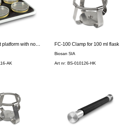
Bio PP-4, Flat platform with non-slip rubber mat
FC-100 Clamp for 100 ml flask
Biosan SIA
116-AK
Art nr: BS-010126-HK