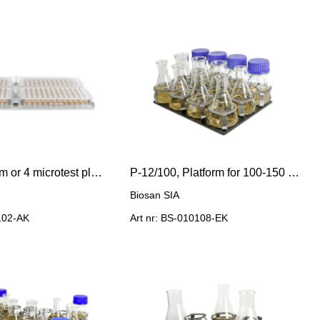
IPP-4, Platform or 4 microtest plates
P-12/100, Platform for 100-150 ml flasks (12 places)
Biosan SIA
0102-AK
Art nr: BS-010108-EK