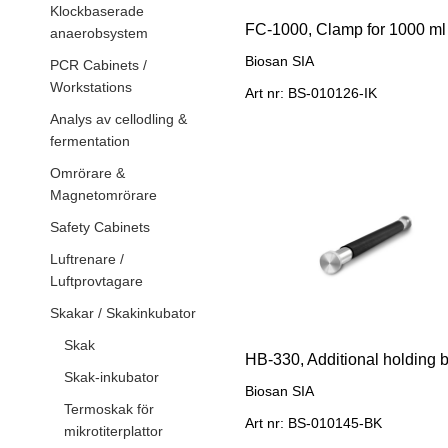
Klockbaserade
FC-1000, Clamp for 1000 ml 
anaerobsystem
Biosan SIA
PCR Cabinets /
Workstations
Art nr: BS-010126-IK
Analys av cellodling &
fermentation
Omrörare &
Magnetomrörare
Safety Cabinets
Luftrenare /
Luftprovtagare
Skakar / Skakinkubator
Skak
Skak-inkubator
Biosan SIA
Termoskak för
Art nr: BS-010145-BK
mikrotiterplattor