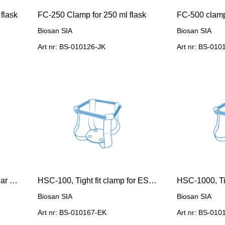
flask
FC-250 Clamp for 250 ml flask
FC-500 clamp 
Biosan SIA
Biosan SIA
Art nr: BS-010126-JK
Art nr: BS-010
HB-330, Additional holding bar for UP-330
HSC-100, Tight fit clamp for ES-20/80 for 100 ml flask
Biosan SIA
Biosan SIA
Art nr: BS-010167-EK
Art nr: BS-010