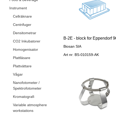
Instrument
Cellräknare
Centrifuger
Densitometrar
CO2 Inkubatorer
Biosan SIA
Homogenisator
Art nr: BS-010159-AK
Plattläsare
Plattvättare
Vågar
Nanofotometer /
Spektrofotometer
Kromatografi
Variable atmosphere
workstations