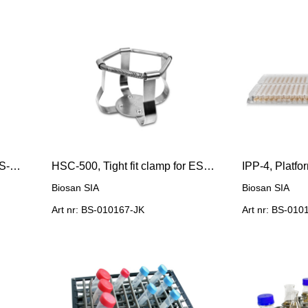
HSC-50, Tight fit clamp for ES-20/80 for 50 ml flask
HSC-500, Tight fit clamp for ES-20/80 for 500 ml flask
Biosan SIA
Biosan SIA
Art nr: BS-010167-JK
Art nr: BS-01