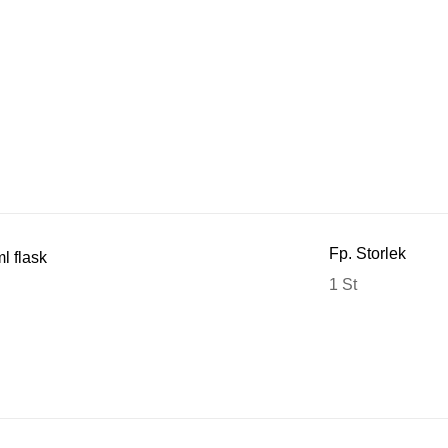
Fp. Storlek
l flask
1 St