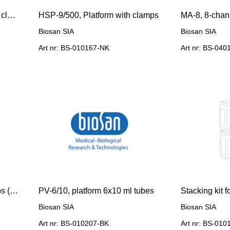
HSP-6/1000, Platform with 6 clamps
HSP-9/500, Platform with clamps
MA-8, 8-chan
Biosan SIA
Biosan SIA
Art nr: BS-010167-NK
Art nr: BS-04
PV-48, Platform for 2 х 3 strips (8x0,2 ml)
PV-6/10, platform 6x10 ml tubes
Stacking kit 
Biosan SIA
Biosan SIA
Art nr: BS-010207-BK
Art nr: BS-01