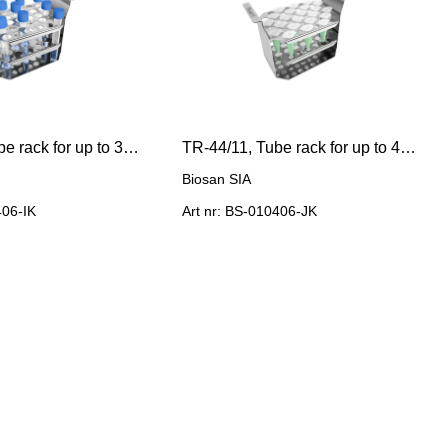
TR-30/13, Tube rack for up to 30x 10-13 mm diameter tubes
TR-44/11, Tube rack for up to 44x 2/1.5 ml microtest tubes
Biosan SIA
406-IK
Art nr: BS-010406-JK