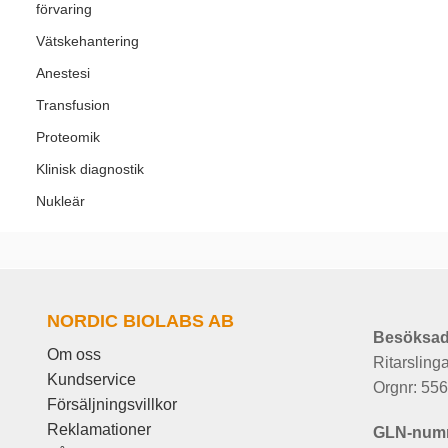
förvaring
Vätskehantering
Anestesi
Transfusion
Proteomik
Klinisk diagnostik
Nukleär
NORDIC BIOLABS AB
Besöksad
Om oss
Ritarsling
Kundservice
Orgnr: 55
Försäljningsvillkor
Reklamationer
GLN-num