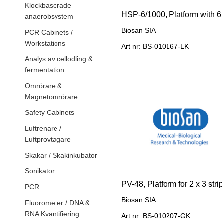
Klockbaserade
anaerobsystem
Biosan SIA
PCR Cabinets /
Workstations
Art nr: BS-010167-LK
Analys av cellodling &
fermentation
Omrörare &
Magnetomrörare
Safety Cabinets
Luftrenare /
Luftprovtagare
Skakar / Skakinkubator
Sonikator
PCR
Biosan SIA
Fluorometer / DNA &
RNA Kvantifiering
Art nr: BS-010207-GK