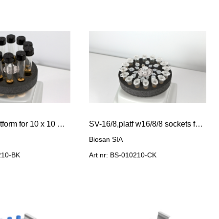
SV-10/10, platform for 10 x 10 ml (12 mm) tubes
SV-16/8,platf w16/8/8 sockets for 1.5/0.5/0.2 ml tubes
Biosan SIA
0210-BK
Art nr: BS-010210-CK