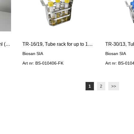
SV-4/30, platform for 4 x 50 ml (30 mm) tubes
TR-16/19, Tube rack for up to 16x 16-19 mm diameter tubes
Biosan SIA
Biosan SIA
Art nr: BS-010406-FK
Art nr: BS-010
1
2
>>