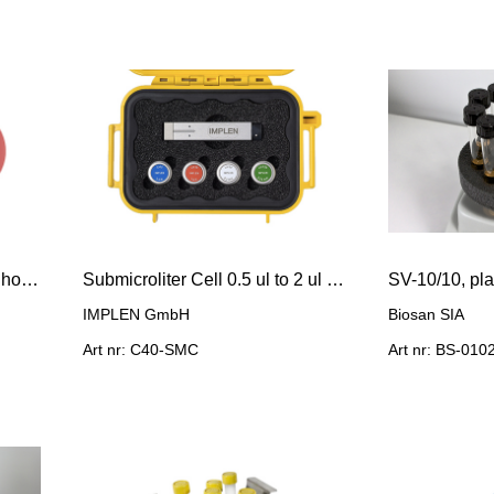
Standard Solution for NanoPhotometer NP80/N60/N5
Submicroliter Cell 0.5 ul to 2 ul samples
IMPLEN GmbH
Biosan SIA
Art nr: C40-SMC
Art nr: BS-01