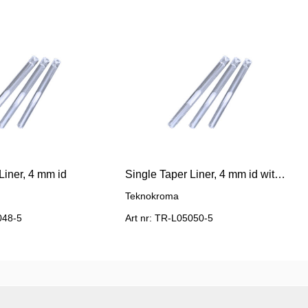
Liner, 4 mm id
Single Taper Liner, 4 mm id with Deactivated Glass Wool
Teknokroma
048-5
Art nr: TR-L05050-5