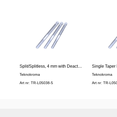
Split/Splitless, 4 mm with Deactivated Glass Wool
Single Taper 
Teknokroma
Teknokroma
Art nr: TR-L05038-5
Art nr: TR-L05