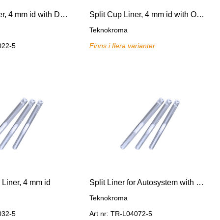
Split Cup Liner, 4 mm id with Deactivated Glass Wool
Split Cup Liner, 4 mm id with OV-1/Chromosorb W-P 80/11
Teknokroma
022-5
Finns i flera varianter
 Liner, 4 mm id
Split Liner for Autosystem with Deactivated Glass Wool
Teknokroma
032-5
Art nr: TR-L04072-5