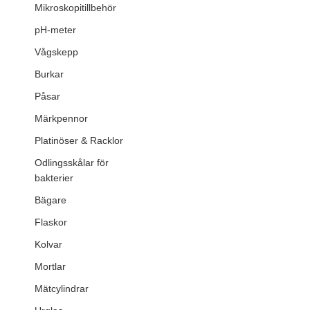
Mikroskopitillbehör
pH-meter
Vågskepp
Burkar
Påsar
Märkpennor
Platinöser & Racklor
Odlingsskålar för
bakterier
Bägare
Flaskor
Kolvar
Mortlar
Mätcylindrar