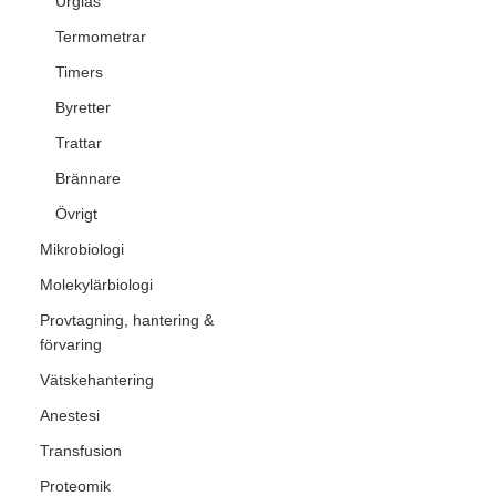
Urglas
Termometrar
Timers
Byretter
Trattar
Brännare
Övrigt
Mikrobiologi
Molekylärbiologi
Provtagning, hantering &
förvaring
Vätskehantering
Anestesi
Transfusion
Proteomik