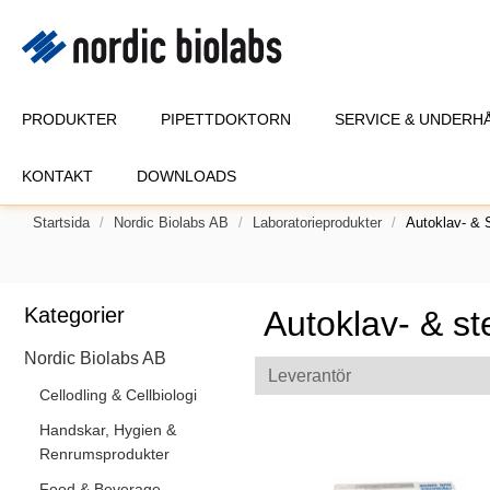
PRODUKTER
PIPETTDOKTORN
SERVICE & UNDERH
KONTAKT
DOWNLOADS
Startsida
Nordic Biolabs AB
Laboratorieprodukter
Autoklav- & S
Kategorier
Autoklav- & st
Nordic Biolabs AB
Leverantör
Cellodling & Cellbiologi
Handskar, Hygien &
Renrumsprodukter
Food & Beverage