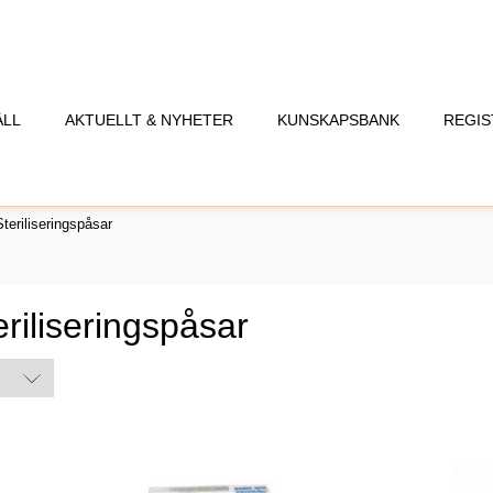
ÅLL
AKTUELLT & NYHETER
KUNSKAPSBANK
REGIS
teriliseringspåsar
eriliseringspåsar