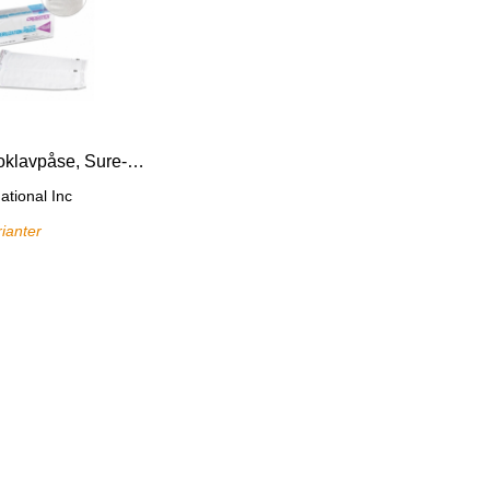
Self Seal Autoklavpåse, Sure-Check
ational Inc
rianter