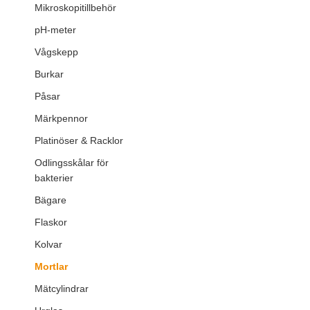
Mikroskopitillbehör
pH-meter
Vågskepp
Burkar
Påsar
Märkpennor
Platinöser & Racklor
Odlingsskålar för
bakterier
Bägare
Flaskor
Kolvar
Mortlar
Mätcylindrar