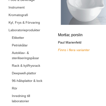
Instrument
Kromatografi
Kyl, Frys & Förvaring
Laboratorieprodukter
Mortlar, porslin
Etiketter
Paul Marienfeld
Petriskålar
Finns i flera varianter
Autoklav- &
steriliseringspåsar
Rack & kyl/frysrack
Deepwell-plattor
96-hålsplattor & lock
Rör
Inredning till
laboratorier