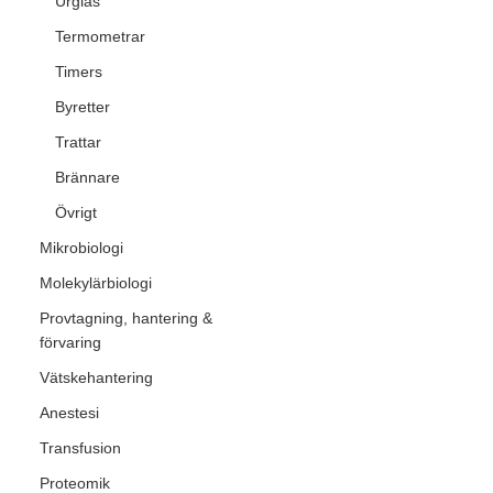
Urglas
Termometrar
Timers
Byretter
Trattar
Brännare
Övrigt
Mikrobiologi
Molekylärbiologi
Provtagning, hantering &
förvaring
Vätskehantering
Anestesi
Transfusion
Proteomik