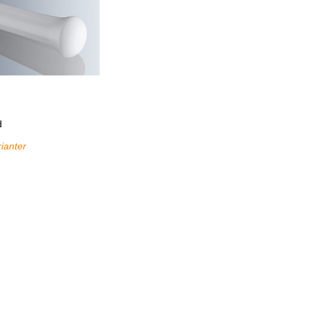
d
rianter