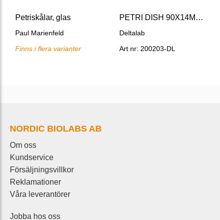
Petriskålar, glas
PETRI DISH 90X14MM 3 COMP, PP ASEPTIC (20/BAG) 500/PACK
Paul Marienfeld
Deltalab
Finns i flera varianter
Art nr: 200203-DL
NORDIC BIOLABS AB
Om oss
Kundservice
Försäljningsvillkor
Reklamationer
Våra leverantörer
Jobba hos oss