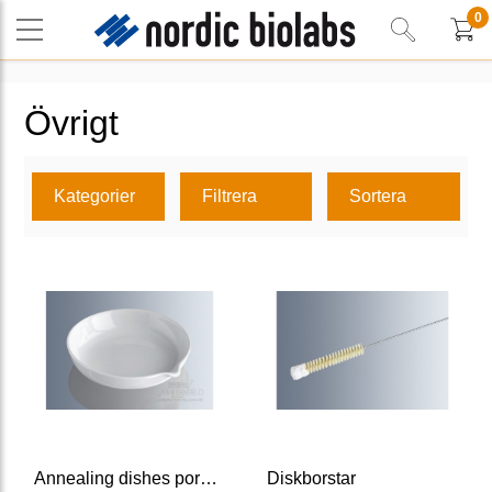
0
Övrigt
Kategorier
Filtrera
Sortera
Annealing dishes porcelain
Diskborstar