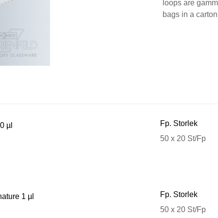
loops are gamma 
bags in a carton
Fp. Storlek
0 µl
50 x 20 St/Fp
Fp. Storlek
nature 1 µl
50 x 20 St/Fp