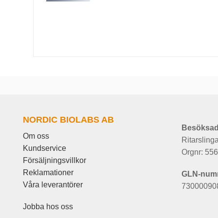
NORDIC BIOLABS AB
Besöksad
Om oss
Ritarsling
Kundservice
Orgnr: 55
Försäljningsvillkor
Reklamationer
GLN-num
Våra leverantörer
73000090
Jobba hos oss