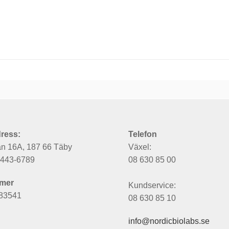
ress:
Telefon
an 16A, 187 66 Täby
Växel:
6443-6789
08 630 85 00
mer
Kundservice:
83541
08 630 85 10
info@nordicbiolabs.se