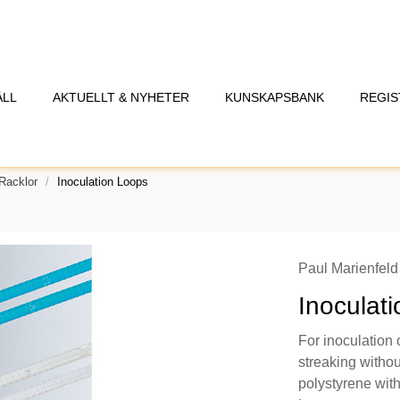
ÅLL
AKTUELLT & NYHETER
KUNSKAPSBANK
REGIS
 Racklor
Inoculation Loops
Paul Marienfeld
Inoculati
For inoculation o
streaking witho
polystyrene with