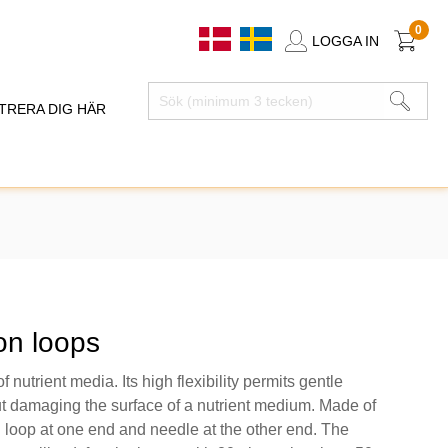
0
LOGGA IN
TRERA DIG HÄR
on loops
f nutrient media. Its high flexibility permits gentle
ut damaging the surface of a nutrient medium. Made of
 loop at one end and needle at the other end. The