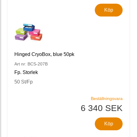
Köp
Hinged CryoBox, blue 50pk
Art nr: BCS-207B
Fp. Storlek
50 St/Fp
Beställningsvara
6 340 SEK
Köp