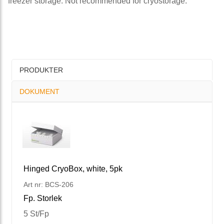
freezer storage. Not recommended for cryostorage.
PRODUKTER
DOKUMENT
Hinged CryoBox, white, 5pk
Art nr: BCS-206
Fp. Storlek
5 St/Fp