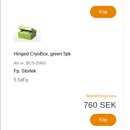
Köp
Hinged CryoBox, green 5pk
Art nr: BCS-206G
Fp. Storlek
5 St/Fp
Beställningsvara
760 SEK
Köp