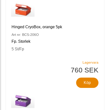
Hinged CryoBox, orange 5pk
Art nr: BCS-206O
Fp. Storlek
5 St/Fp
Lagervara
760 SEK
Köp