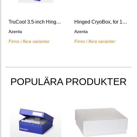
TruCool 3.5-inch Hinged Cryoboxes with 81-place grid
Hinged CryoBox, for 1-2 ml vials/tubes with drain holes for LN vapor-phase storage
Azenta
Azenta
Finns i flera varianter
Finns i flera varianter
POPULÄRA PRODUKTER