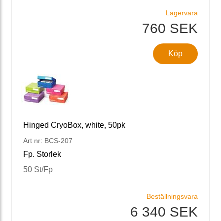
Lagervara
760 SEK
Köp
Hinged CryoBox, white, 50pk
Art nr: BCS-207
Fp. Storlek
50 St/Fp
Beställningsvara
6 340 SEK