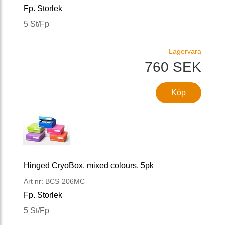
Fp. Storlek
5 St/Fp
Lagervara
760 SEK
Köp
Hinged CryoBox, mixed colours, 5pk
Art nr: BCS-206MC
Fp. Storlek
5 St/Fp