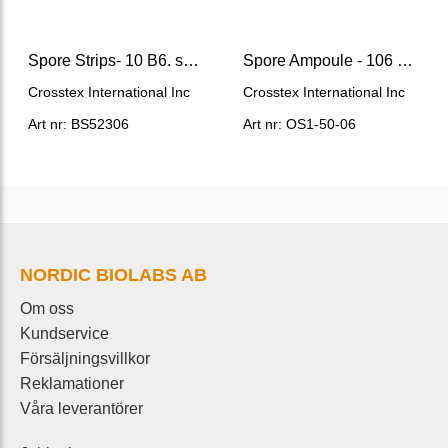
Spore Strips- 10 B6. subtilis Low Temp Steam S Strips 5230
Spore Ampoule - 106 50 Ampoules + 5 Neg Controls
Crosstex International Inc
Crosstex International Inc
Art nr: BS52306
Art nr: OS1-50-06
NORDIC BIOLABS AB
Om oss
Kundservice
Försäljningsvillkor
Reklamationer
Våra leverantörer