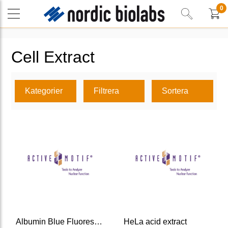
0
Cell Extract
Kategorier
Filtrera
Sortera
Albumin Blue Fluorescent Assay Kit
HeLa acid extract