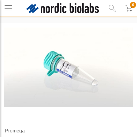
0
Promega