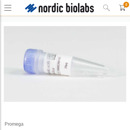
0
Promega