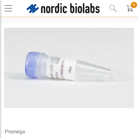
0
Promega