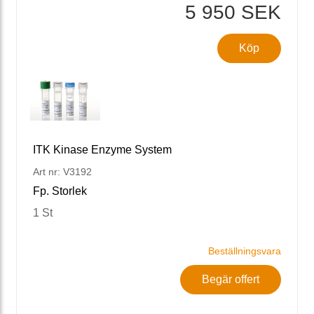
5 950 SEK
Köp
ITK Kinase Enzyme System
Art nr: V3192
Fp. Storlek
1 St
Beställningsvara
Begär offert