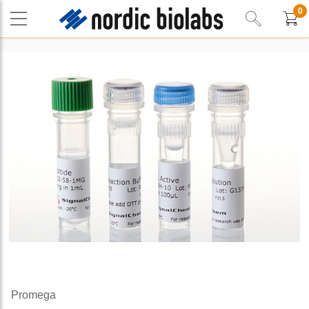
0
Promega