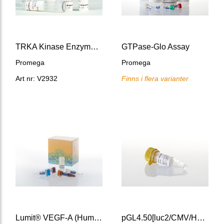
TRKA Kinase Enzyme System
GTPase-Glo Assay
Promega
Promega
Art nr: V2932
Finns i flera varianter
Lumit® VEGF-A (Human) Immunoassay
pGL4.50[luc2/CMV/Hygro] Vector