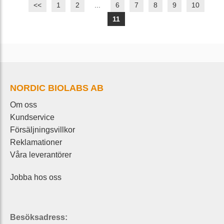
<<
1
2
...
6
7
8
9
10
11
NORDIC BIOLABS AB
Om oss
Kundservice
Försäljningsvillkor
Reklamationer
Våra leverantörer
Jobba hos oss
Besöksadress: