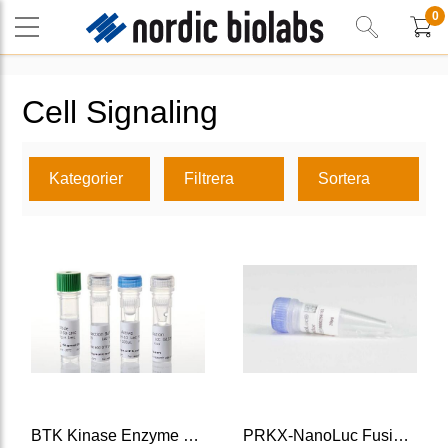
0
Cell Signaling
Kategorier
Filtrera
Sortera
BTK Kinase Enzyme System
PRKX-NanoLuc Fusion Vector