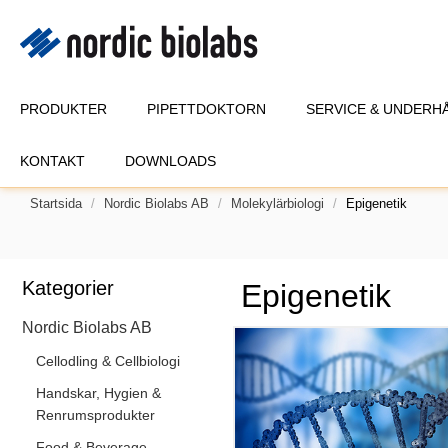
PRODUKTER
PIPETTDOKTORN
SERVICE & UNDERH
KONTAKT
DOWNLOADS
Startsida
Nordic Biolabs AB
Molekylärbiologi
Epigenetik
Kategorier
Epigenetik
Nordic Biolabs AB
Cellodling & Cellbiologi
Handskar, Hygien &
Renrumsprodukter
Food & Beverage