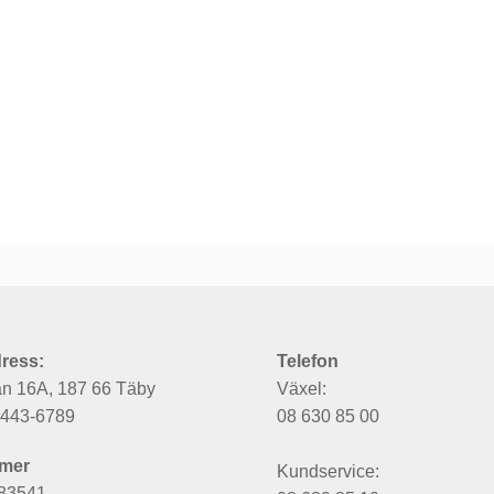
ress:
Telefon
an 16A, 187 66 Täby
Växel:
6443-6789
08 630 85 00
mer
Kundservice:
83541