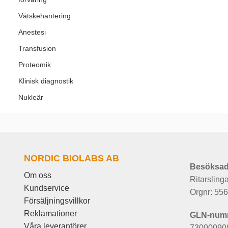
Vätskehantering
Anestesi
Transfusion
Proteomik
Klinisk diagnostik
Nukleär
NORDIC BIOLABS AB
Besöksad
Om oss
Ritarsling
Kundservice
Orgnr: 55
Försäljningsvillkor
Reklamationer
GLN-num
Våra leverantörer
73000090