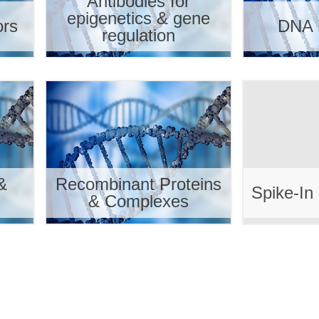
Antibodies for
epigenetics & gene
ors
DNA 
regulation
&
Recombinant Proteins
Spike-In
& Complexes