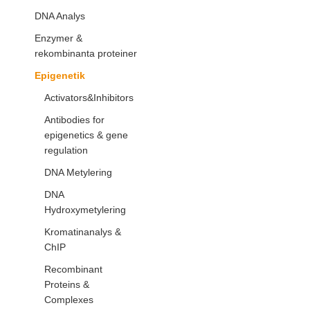
DNA Analys
Enzymer &
rekombinanta proteiner
Epigenetik
Activators&Inhibitors
Antibodies for
epigenetics & gene
regulation
DNA Metylering
DNA
Hydroxymetylering
Kromatinanalys &
ChIP
Recombinant
Proteins &
Complexes