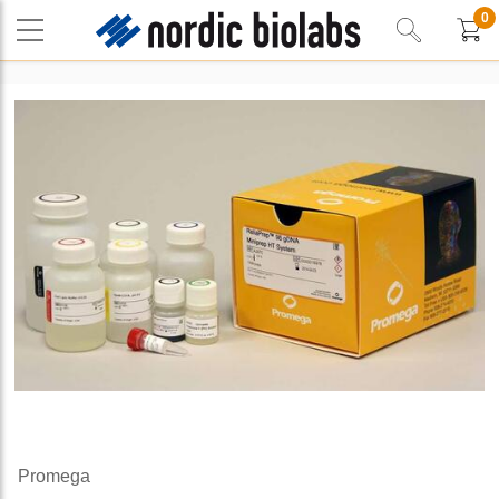
0
Promega