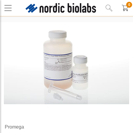
0
Promega