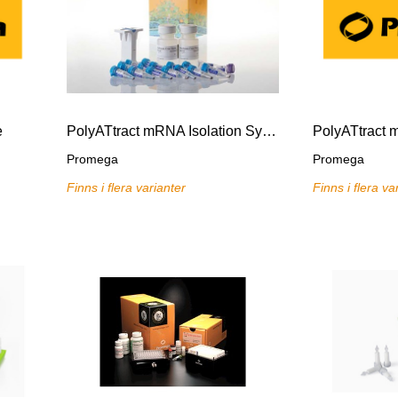
e
PolyATtract mRNA Isolation System
Promega
Promega
Finns i flera varianter
Finns i flera va