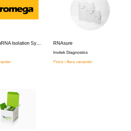
PolyATtract mRNA Isolation System I
RNAsure
Invitek Diagnostics
rianter
Finns i flera varianter