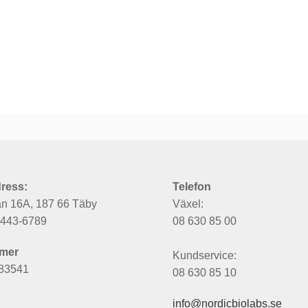
ress:
Telefon
an 16A, 187 66 Täby
Växel:
6443-6789
08 630 85 00
mer
Kundservice:
83541
08 630 85 10
info@nordicbiolabs.se