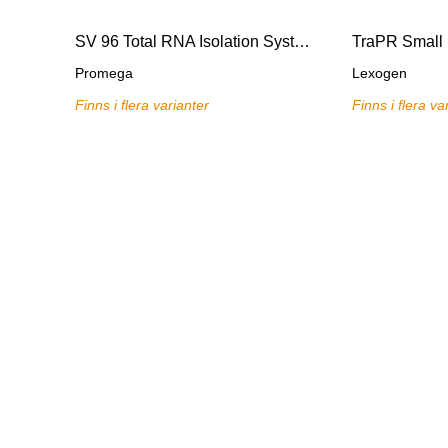
SV 96 Total RNA Isolation System, 1 x 96
TraPR Small 
Promega
Lexogen
Finns i flera varianter
Finns i flera va