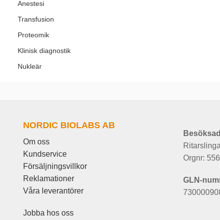
Anestesi
Transfusion
Proteomik
Klinisk diagnostik
Nukleär
NORDIC BIOLABS AB
Besöksad
Om oss
Ritarsling
Kundservice
Orgnr: 55
Försäljningsvillkor
Reklamationer
GLN-num
Våra leverantörer
73000090
Jobba hos oss