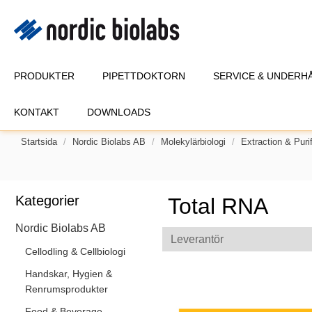
PRODUKTER
PIPETTDOKTORN
SERVICE & UNDERH
KONTAKT
DOWNLOADS
Startsida
Nordic Biolabs AB
Molekylärbiologi
Extraction & Purif
Kategorier
Total RNA
Nordic Biolabs AB
Leverantör
Cellodling & Cellbiologi
Handskar, Hygien &
Renrumsprodukter
Food & Beverage