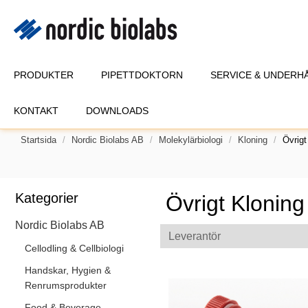
PRODUKTER
PIPETTDOKTORN
SERVICE & UNDERH
KONTAKT
DOWNLOADS
Startsida
Nordic Biolabs AB
Molekylärbiologi
Kloning
Övrigt
Kategorier
Övrigt Kloning
Nordic Biolabs AB
Leverantör
Cellodling & Cellbiologi
Handskar, Hygien &
Renrumsprodukter
Food & Beverage