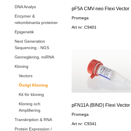
DNA Analys
pF5A CMV-neo Flexi Vector
Enzymer &
Promega
rekombinanta proteiner
Art nr: C9401
Epigenetik
Next Generation
Sequencing - NGS
Genreglering, miRNA
Kloning
Vectors
Övrigt Kloning
Kit för kloning
Kloning och
pFN11A (BIND) Flexi Vector
Amplifiering
Promega
Transkription & RNA
Art nr: C9341
Protein Expression /