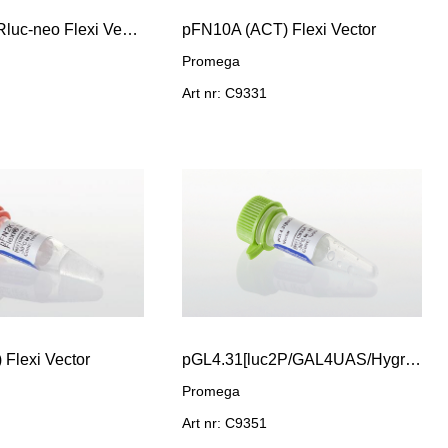
pF9A CMV hRluc-neo Flexi Vector
pFN10A (ACT) Flexi Vector
Promega
Art nr: C9331
Flexi Vector
pGL4.31[luc2P/GAL4UAS/Hygro] Vector
Promega
Art nr: C9351