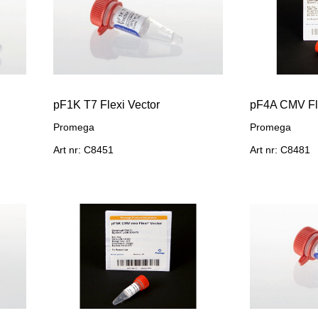
pF1K T7 Flexi Vector
pF4A CMV Fle
Promega
Promega
Art nr: C8451
Art nr: C8481