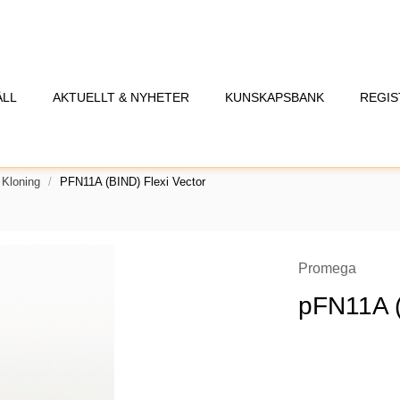
ÅLL
AKTUELLT & NYHETER
KUNSKAPSBANK
REGIS
 Kloning
PFN11A (BIND) Flexi Vector
Promega
pFN11A (