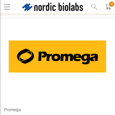
0
Promega