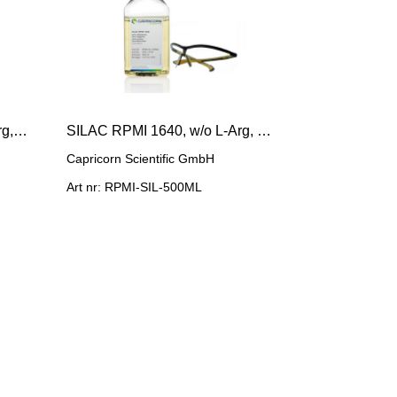
SILAC DMEM, High w/o L-Arg,L-Lys,L-Glut,Phen Red
SILAC RPMI 1640, w/o L-Arg, L-Lys,L-Glut,Phenol Red
Capricorn Scientific GmbH
Art nr: RPMI-SIL-500ML