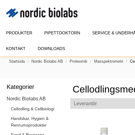
PRODUKTER
PIPETTDOKTORN
SERVICE & UNDERH
KONTAKT
DOWNLOADS
Startsida
Nordic Biolabs AB
Proteomik
Masspektrometri
Ce
Kategorier
Cellodlingsme
Nordic Biolabs AB
Leverantör
Cellodling & Cellbiologi
Handskar, Hygien &
Renrumsprodukter
Food & Beverage