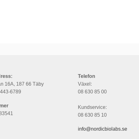
ress:
Telefon
an 16A, 187 66 Täby
Växel:
6443-6789
08 630 85 00
mer
Kundservice:
83541
08 630 85 10
info@nordicbiolabs.se