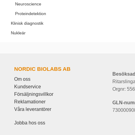
Neuroscience
Proteindetektion
Klinisk diagnostik
Nukleär
NORDIC BIOLABS AB
Besöksad
Om oss
Ritarsling
Kundservice
Orgnr: 55
Försäljningsvillkor
Reklamationer
GLN-num
Våra leverantörer
73000090
Jobba hos oss