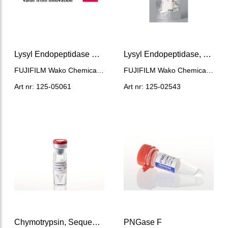
Lysyl Endopeptidase Mass spectrometry grade
Lysyl Endopeptidase, 1vial(2AU)
FUJIFILM Wako Chemicals Europe
FUJIFILM Wako Chemicals Europe
Art nr: 125-05061
Art nr: 125-02543
Chymotrypsin, Sequencing Grade
PNGase F