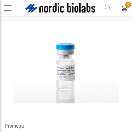
0
Promega