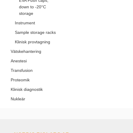
EVA Push caps,
down to -20°C
storage
Instrument
Sample storage racks
Klinisk provtagning
Vätskehantering
Anestesi
Transfusion
Proteomik
Klinisk diagnostik
Nukleär