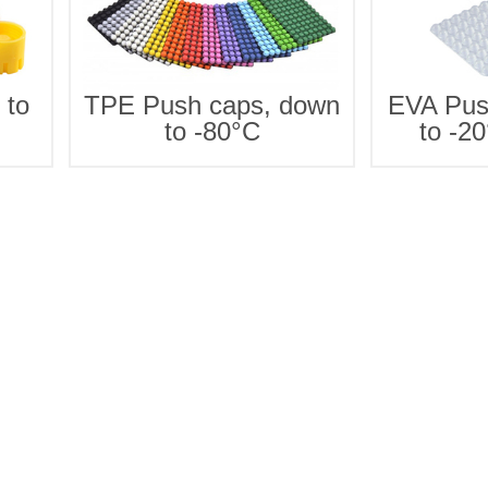
 to
TPE Push caps, down
EVA Pus
to -80°C
to -2