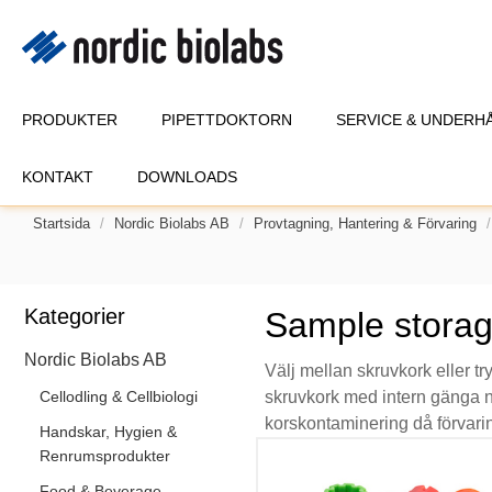
PRODUKTER
PIPETTDOKTORN
SERVICE & UNDERH
KONTAKT
DOWNLOADS
Startsida
Nordic Biolabs AB
Provtagning, Hantering & Förvaring
Kategorier
Sample stora
Nordic Biolabs AB
Välj mellan skruvkork eller try
Cellodling & Cellbiologi
skruvkork med intern gänga när
korskontaminering då förvarin
Handskar, Hygien &
Renrumsprodukter
Food & Beverage