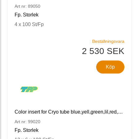
Art nr: 89050
Fp. Storlek
4 x 100 St/Fp
Beställningsvara
2 530 SEK
Köp
Color insert for Cryo tube blue,yell,green,lil,red,white
Art nr: 99020
Fp. Storlek