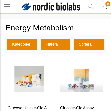
0
Energy Metabolism
Kategorier
Filtrera
Sortera
Glucose Uptake-Glo Assay
Glucose-Glo Assay