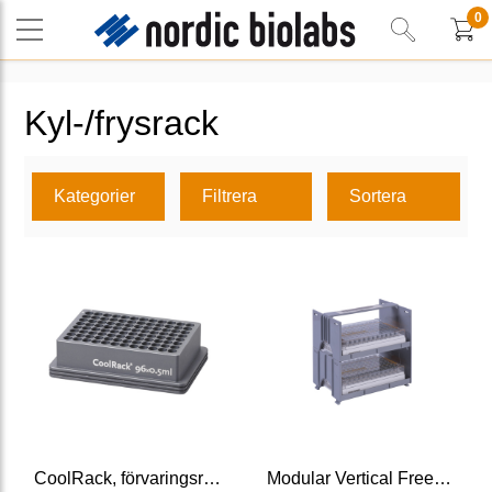
0
Kyl-/frysrack
Kategorier
Filtrera
Sortera
CoolRack, förvaringsrör med streckkod
Modular Vertical Freezer Rack